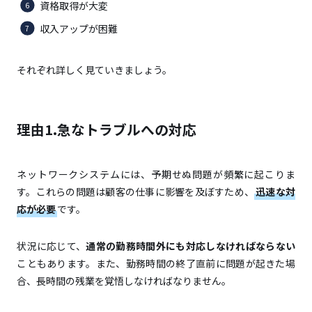
資格取得が大変
大きな達成感を得られる
収入アップが困難
スキル次第で収入アップできる
独立しやすい
それぞれ詳しく見ていきましょう。
忍耐強く責任感のある方
理由1.急なトラブルへの対応
コミュニケーション能力が高い方
好奇心旺盛で学び続けられる方
ネットワークシステムには、予期せぬ問題が頻繁に起こりま
す。これらの問題は顧客の仕事に影響を及ぼすため、
迅速な対
応が必要
です。
ユニゾンキャリア
リクルートエージェント
状況に応じて、
通常の勤務時間外にも対応しなければならない
こともあります。また、勤務時間の終了直前に問題が起きた場
ワークポート
合、長時間の残業を覚悟しなければなりません。