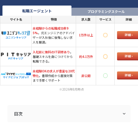
転職エージェント
プログラミングスクール
サイト名
特徴
求人数
サービス
詳細
未経験からの転職成功率9
5%
。元エンジニアのアドバイ
詳細
1万件以上
ザーが入社後に後悔しない求
ユニゾンキャリア
人を厳選。
入社前に無料のIT研修あり
。
詳細
基礎スキルを身につけてから
約4.1万件
PITキャリア
転職できる。
未経験OKの求人が豊富な20代
詳細
特化
。書類作成から面接対策
非公開
マイナビジョブ20's IT
まで手厚くサポート
※2026年8月時点
目次