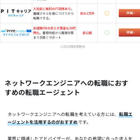
入社前に無料のIT研修あり
。
詳細
基礎スキルを身につけてから
約4.1万件
PITキャリア
転職できる。
未経験OKの求人が豊富な20代
詳細
特化
。書類作成から面接対策
非公開
マイナビジョブ20's IT
まで手厚くサポート
※2026年8月時点
ネットワークエンジニアへの転職におす
すめの転職エージェント
ネットワークエンジニアへの転職を考えている方には、
転職エ
ージェントを活用するのがおすすめ
です。
業界に精通したアドバイザーが、あなたの希望に合った求人を