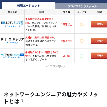
転職エージェント
プログラミングスクール
サイト名
特徴
求人数
サービス
詳細
未経験からの転職成功率9
5%
。元エンジニアのアドバイ
詳細
1万件以上
ザーが入社後に後悔しない求
ユニゾンキャリア
人を厳選。
入社前に無料のIT研修あり
。
詳細
基礎スキルを身につけてから
約4.1万件
PITキャリア
転職できる。
未経験OKの求人が豊富な20代
詳細
特化
。書類作成から面接対策
非公開
マイナビジョブ20's IT
まで手厚くサポート
※2026年8月時点
ネットワークエンジニアの魅力やメリッ
トとは？