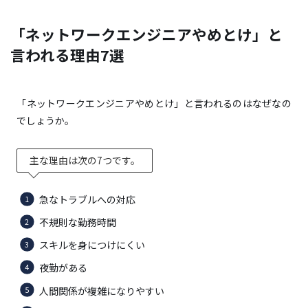
理由1.急なトラブルへの対応
「ネットワークエンジニアやめとけ」と
理由2.不規則な勤務時間
言われる理由7選
理由3.スキルを身につけにくい
理由4.夜勤がある
理由5.人間関係が複雑になりやすい
「ネットワークエンジニアやめとけ」と言われるのはなぜなの
でしょうか。
理由6.資格取得が大変
理由7.収入アップが困難
主な理由は次の7つです。
ネットワークエンジニアの仕事内容
急なトラブルへの対応
ネットワークエンジニアの年収
不規則な勤務時間
ネットワークエンジニアの将来性
スキルを身につけにくい
夜勤がある
未経験でもできる
人間関係が複雑になりやすい
さまざまな機器に触れることが可能