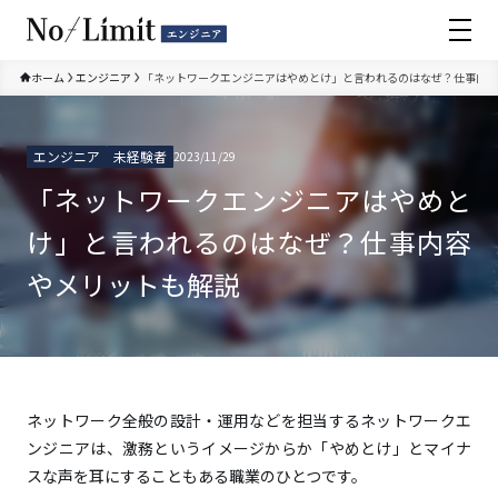
ホーム
エンジニア
「ネットワークエンジニアはやめとけ」と言われるのはなぜ？仕事内容
エンジニア
未経験者
2023/11/29
全て
「ネットワークエンジニアはやめと
IT/Web業界
け」と言われるのはなぜ？仕事内容
エンジニア
やメリットも解説
ゲーム業界
ハイクラス転職
ネットワーク全般の設計・運用などを担当するネットワークエ
フリーランス
ンジニアは、激務というイメージからか「やめとけ」とマイナ
スな声を耳にすることもある職業のひとつです。
プログラミングスクール