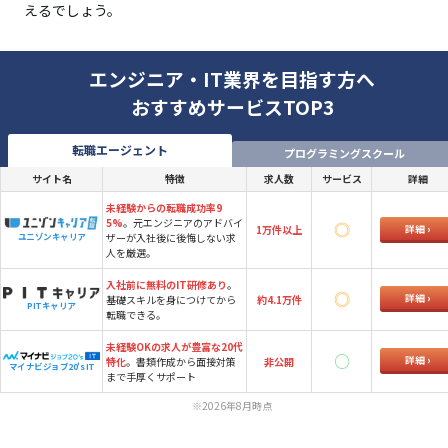
えるでしょう。
エンジニア・IT業界を目指す方へ
おすすめサービスTOP3
転職エージェント
プログラミングスクール
サイト名
特徴
求人数
サービス
詳細
未経験からの転職成功率9
5%
。元エンジニアのアドバイ
詳細
1万件以上
ザーが入社後に後悔しない求
ユニゾンキャリア
人を厳選。
入社前に無料のIT研修あり
。
詳細
基礎スキルを身につけてから
約4.1万件
PITキャリア
転職できる。
未経験OKの求人が豊富な20代
詳細
特化
。書類作成から面接対策
非公開
マイナビジョブ20's IT
まで手厚くサポート
※2026年8月時点