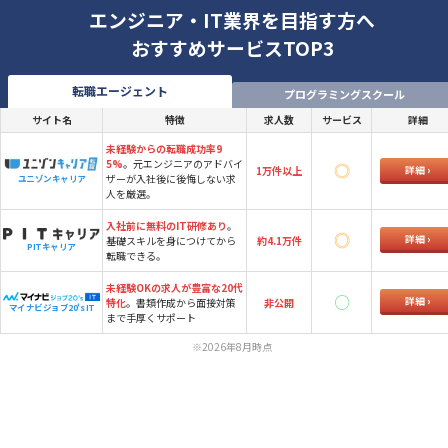
エンジニア・IT業界を目指す方へ
おすすめサービスTOP3
転職エージェント
プログラミングスクール
サイト名
特徴
求人数
サービス
詳細
未経験からの転職成功率9
5%
。元エンジニアのアドバイ
詳細
1万件以上
ザーが入社後に後悔しない求
ユニゾンキャリア
人を厳選。
入社前に無料のIT研修あり
。
詳細
基礎スキルを身につけてから
約4.1万件
PITキャリア
転職できる。
未経験OKの求人が豊富な20代
詳細
特化
。書類作成から面接対策
非公開
マイナビジョブ20's IT
まで手厚くサポート
※2026年8月時点