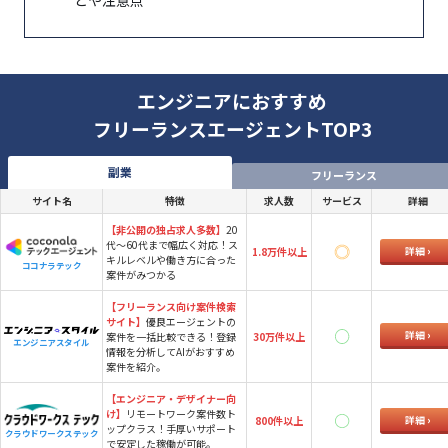
エンジニアにおすすめ
フリーランスエージェントTOP3
副業
フリーランス
サイト名
特徴
求人数
サービス
詳細
【非公開の独占求人多数】
20
代～60代まで幅広く対応！ス
詳細
1.8万件以上
キルレベルや働き方に合った
ココナラテック
案件がみつかる
【フリーランス向け案件検索
サイト】
優良エージェントの
詳細
案件を一括比較できる！登録
30万件以上
エンジニアスタイル
情報を分析してAIがおすすめ
案件を紹介。
【エンジニア・デザイナー向
け】
リモートワーク案件数ト
詳細
800件以上
ップクラス！手厚いサポート
クラウドワークステック
で安定した稼働が可能。