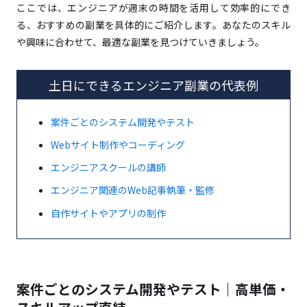
ここでは、エンジニアが週末の時間を活用して効率的にでき
副業やフリーランス向けの案件エージェントを利用す
る、おすすめの副業を具体的にご紹介します。あなたのスキル
る
や興味に合わせて、最適な副業を見つけていきましょう。
クラウドソーシング系のサイトを利用する
土日にできるエンジニア副業の代表例
知人や元同僚から紹介してもらう
SNSやブログで自分のスキルを発信し案件を待つ
案件ごとのシステム開発やテスト
Webサイト制作やコーディング
ITプロパートナーズ｜週2稼働から可能！ベンチャー
エンジニアスクールの講師
にも強い案件紹介エージェント
エンジニア関連のWeb記事執筆・監修
エンジニアスタイル｜エンジニア案件をまとめて検索
自作サイトやアプリの制作
できるプラットフォーム
ランサーズテックエージェント｜「ランサーズ」が運
営する案件紹介エージェント
Offers｜エンジニア向けの案件・転職先探しサイトで
案件ごとのシステム開発やテスト｜高単価・
スカウト利用も可能