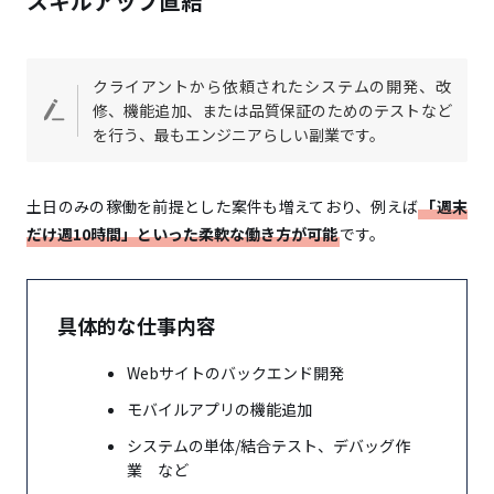
スキルアップ直結
クラウドワークステック｜「クラウドワークス」運営
のリモート案件が多い案件エージェント
Midworks｜フリーランスも視野に入れた方におすす
クライアントから依頼されたシステムの開発、改
めの案件紹介エージェント
修、機能追加、または品質保証のためのテストなど
を行う、最もエンジニアらしい副業です。
ROSCA freelance｜マージン一律固定制が魅力のエー
ジェント
ランサーズ｜クラウドソーシングの大手でスキルを
土日のみの稼働を前提とした案件も増えており、例えば
「週末
「パッケージ出品」可能
だけ週10時間」といった柔軟な働き方が可能
です。
クラウドワークス｜大手クラウドソーシングでシステ
ム開発の仕事が約1万件
具体的な仕事内容
Anycrew（エニィクルー）｜副業や業務委託に特化し
たマッチングサービス
Webサイトのバックエンド開発
Workship（ワークシップ）｜週1稼働から検索可能な
案件検索サイト
モバイルアプリの機能追加
ココナラ｜自分のエンジニアスキルを販売できるスキ
システムの単体/結合テスト、デバッグ作
ルマーケット
業 など