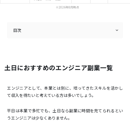
※2026年8月時点
目次
案件ごとのシステム開発やテスト｜高単価・スキルア
ップ直結
土日におすすめのエンジニア副業一覧
Webサイト制作やコーディング｜案件豊富・参入しや
すい
エンジニアスクールの講師・メンター｜知識のアウト
エンジニアとして、本業とは別に、培ってきたスキルを活かし
プット機会
て収入を得たいと考えている方は多いでしょう。
エンジニア関連のWeb記事執筆・監修｜時間・場所の
制約が少ない
平日は本業で多忙でも、土日なら副業に時間を充てられるとい
自作サイトやアプリの制作・収益化｜自由度が高
うエンジニアは少なくありません。
く、将来性がある