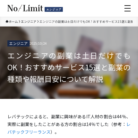
ホーム
エンジニア
エンジニアの副業は土日だけでもOK！おすすめサービス15選と副業の
エンジニア
2025/10/24
全て
エンジニアの副業は土日だけでも
IT/Web業界
OK！おすすめサービス15選と副業の
エンジニア
種類や報酬目安について解説
ゲーム業界
ハイクラス転職
レバテックによると、副業に興味があるIT人材の割合は44％、
フリーランス
実際に副業をしたことがある方の割合は14％でした（参考：
レ
バテックフリーランス
）。
プログラミングスクール