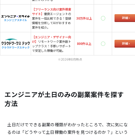
【フリーランス向け案件検索
サイト】
優良エージェントの
詳細
案件を一括比較できる！登録
30万件以上
エンジニアスタイル
情報を分析してAIがおすすめ
案件を紹介。
【エンジニア・デザイナー向
け】
リモートワーク案件数ト
詳細
800件以上
ップクラス！手厚いサポート
クラウドワークステック
で安定した稼働が可能。
※2026年8月時点
エンジニアが土日のみの副業案件を探す
方法
土日だけでできる副業の種類がわかったところで、次に気にな
るのは「どうやって土日稼働の案件を見つけるのか？」という