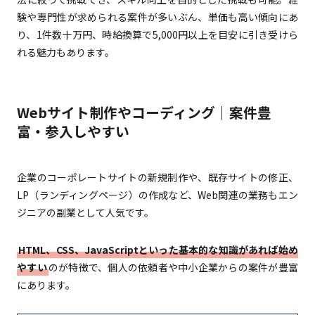
副業エンジニアの月収は「1万円〜5万円未満」が
験や専門性が求められる案件が多いぶん、単価も高い傾向にあ
最多
り、1件数十万円、時給換算で5,000円以上を目安に引き受けら
れる魅力もあります。
自身のスキルに対する案件の相場を正確に把握する
Webサイト制作やコーディング｜案件豊
経歴やスキルを明確にアピールできるようにする
富・参入しやすい
同じクライアントから継続的に案件を受注する
企業のコーポレートサイトの新規制作や、既存サイトの修正、
LP（ランディングページ）の作成など、Web関連の業務もエン
所属する会社で副業の制約がないか確認する
ジニアの副業として人気です。
副業の目的を明確にし、本業とのバランスを意識する
副業開始後の生活リズムと稼働スケジュールを具体的
HTML、CSS、JavaScriptといった基本的な知識があれば始め
にイメージする
やすい
のが特徴で、個人の依頼者や中小企業からの案件が豊富
にあります。
一定の所得を超えると確定申告が必要になる