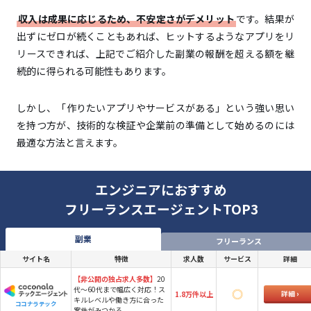
収入は成果に応じるため、不安定さがデメリット
です。結果が
出ずにゼロが続くこともあれば、ヒットするようなアプリをリ
リースできれば、上記でご紹介した副業の報酬を超える額を継
続的に得られる可能性もあります。
しかし、「作りたいアプリやサービスがある」という強い思い
を持つ方が、技術的な検証や企業前の準備として始めるのには
最適な方法と言えます。
エンジニアにおすすめ
フリーランスエージェントTOP3
副業
フリーランス
サイト名
特徴
求人数
サービス
詳細
【非公開の独占求人多数】
20
代～60代まで幅広く対応！ス
詳細
1.8万件以上
キルレベルや働き方に合った
ココナラテック
案件がみつかる