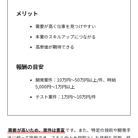
タイムチケット｜知識・経験を「時間単位」で販
売できるスキルシェア
メリット
需要が高く仕事を見つけやすい
効率的に収入を増やし、金銭的な余裕が生まれる
本業のスキルアップにつながる
リモートワークで柔軟な働き方ができる
高単価が期待できる
エンジニアとしての幅広い経験とスキルを習得できる
会社以外の人脈が広がり、視野が拡大する
報酬の目安
将来的な独立に向けた準備ができる
開発案件：10万円〜50万円以上/件、時給
5,000円〜1万円以上
自由に使える時間が大幅に減る
テスト案件：1万円〜10万円/件
本業に支障が出るリスクとコンプライアンスの問
題
需要が高いため、案件は豊富
です。また、特定の技術や開発手
副業経験のあるIT人材は14.3％
法に絞って挑戦でき、スキル向上を目的とした挑戦も可能。経