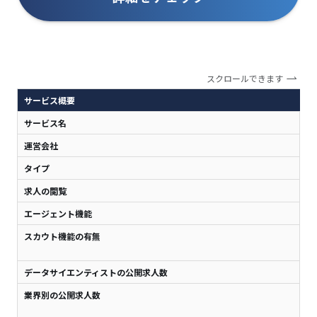
スクロールできます
サービス概要
サービス名
G
運営会社
株
タイプ
I
求人の閲覧
可
エージェント機能
あ
スカウト機能の有無
あ
※
データサイエンティストの公開求人数
1,
業界別の公開求人数