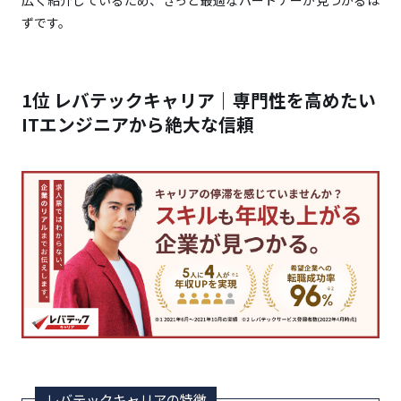
広く紹介しているため、きっと最適なパートナーが見つかるは
ジュアル転職
ずです。
11位 dodaエンジニアIT｜ITエンジニアに特化した専
門サポート
1位 レバテックキャリア｜専門性を高めたい
12位 ワークポート｜ITエンジニアのキャリアチェン
ジを強力に支援
ITエンジニアから絶大な信頼
13位 パソナキャリア｜丁寧なサポートを求める求職
者に最適
14位 for Startups（フォースタートアップス）｜成長
企業で裁量ある働き方を実現
15位 KOTORA（コトラ）｜金融・コンサル領域
のハイクラスキャリアを築く
ポイント1：幅広い求人から探したいなら「総合型」
の転職エージェントを選ぶ
ポイント2：専門的なサポートを重視するなら「IT特
レバテックキャリアの特徴