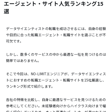
2位 Geekly（ギークリー）｜独自の求人で他にはない
エージェント・サイト人気ランキング15
出会いを提供
選
3位 Symbiorise（シンビオライズ）｜AI・データサイ
エンス領域専門のハイクラス転職
4位 ビズリーチIT｜IT領域のハイクラススカウトで市
データサイエンティストの転職を成功させるには、自身の経験
場価値を知る
や目的に合った転職エージェント・転職サイトを選ぶことが不
可欠です。
5位 リクルートエージェントIT｜コンサル転職を狙う
なら登録必須のエージェント
しかし、数多くのサービスの中から最適な一社を見つけるのは
6位 マイナビ転職IT AGENT｜20代・第二新卒のITキ
簡単ではありません。
ャリアをサポート
7位 Direct Type｜ITエンジニアのためのスカウト転
そこで今回は、NO-LIMITエンジニアが、データサイエンティス
職サイト
トにおすすめの転職エージェント・転職サイトを15社厳選し、
8位 ユニゾンキャリア｜データサイエンティストを目
ランキング形式で紹介します。
指すIT未経験者の第一歩
9位 ウィルオブテック｜AI・DX領域で最先端のキャリ
各社の特徴を比較し、自身に最適なサービスを見つけるための
アを実現
参考にしてください。未経験者向けからハイクラス向けまで幅
10位 Green｜気になる企業の人事と直接つながるカ