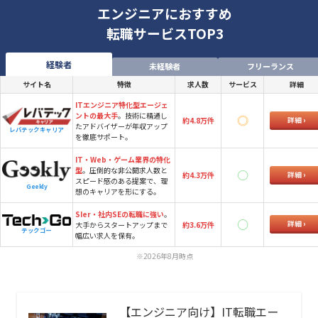
エンジニアにおすすめ
転職サービスTOP3
経験者
未経験者
フリーランス
サイト名
特徴
求人数
サービス
詳細
ITエンジニア特化型エージェ
ントの最大手
。技術に精通し
詳細
約4.8万件
たアドバイザーが年収アップ
レバテックキャリア
を徹底サポート。
IT・Web・ゲーム業界の特化
型
。圧倒的な非公開求人数と
詳細
約4.3万件
スピード感のある提案で、理
Geekly
想のキャリアを形にする。
SIer・社内SEの転職に強い
。
詳細
大手からスタートアップまで
約3.6万件
テックゴー
幅広い求人を保有。
※2026年8月時点
【エンジニア向け】IT転職エー