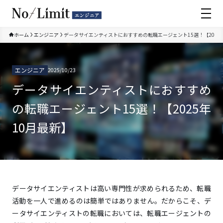
ホーム
エンジニア
データサイエンティストにおすすめの転職エージェント15選！【2025
エンジニア
2025/10/23
全て
データサイエンティストにおすすめ
IT/Web業界
の転職エージェント15選！【2025年
エンジニア
10月最新】
ゲーム業界
ハイクラス転職
データサイエンティストは高い専門性が求められるため、転職
フリーランス
活動を一人で進めるのは簡単ではありません。だからこそ、デ
ータサイエンティストの転職においては、転職エージェントの
プログラミングスクール