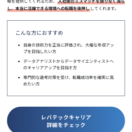
報を提供してくれるため、
入社後のミスマッチを限りなく減ら
ステップ3：求人紹介と応募
し、本当に活躍できる環境への転職を後押し
してくれます。
ステップ4：書類添削・面接対策
ステップ5：内定・条件交渉
こんな方におすすめ
Q. 完全未経験からデータサイエンティストに転職でき
自身の技術力を正当に評価され、大幅な年収アッ
ますか？
プを目指したい方
Q. データサイエンティストへの転職で有利になる資格
データアナリストからデータサイエンティストへ
はありますか？
のキャリアアップを目指す方
Q. 転職エージェントの利用はなぜ無料なのです
専門的な選考対策を受け、転職成功率を確実に高
か？
めたい方
レバテックキャリア
詳細をチェック