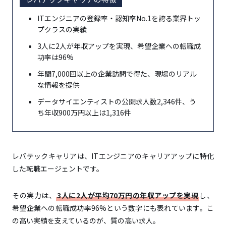
化型」の転職エージェントを選ぶ
ITエンジニアの登録率・認知率No.1を誇る業界トッ
ポイント3：年収アップやキャリアアップを目指すな
プクラスの実績
ら「ハイクラス・スカウト型」を選ぶ
3人に2人が年収アップを実現、希望企業への転職成
ポイント4：最低2〜3社を併用し、機会損失を防
功率は96%
ぐのが最も重要
年間7,000回以上の企業訪問で得た、現場のリアル
な情報を提供
データサイエンティストの公開求人数2,346件、う
メリット1：非公開求人を紹介してもらえ、応募でき
ち年収900万円以上は1,316件
る企業の幅が広がる
メリット2：専門的な視点から書類添削や面接対策を
受けられる
レバテックキャリアは、ITエンジニアのキャリアアップに特化
メリット3：年収や待遇など、直接は言いにくい
した転職エージェントです。
条件交渉を代行してくれる
その実力は、
3人に2人が平均70万円の年収アップを実現
し、
希望企業への転職成功率96%という数字にも表れています。こ
デメリット1：キャリアアドバイザーとの相性が合わ
の高い実績を支えているのが、質の高い求人。