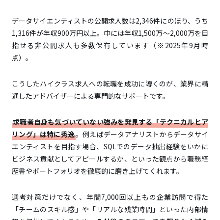
ない可能性がある
デメリット2：連絡が頻繁で、自分のペースで進めら
データサイエンティストの公開求人数は2,346件にのぼり、うち
れないと感じることがある
1,316件が年収900万円以上。中には年収1,500万～2,000万を目
デメリット3：希望に合わない求人を紹介される
指せる非公開求人も多数保有しています（※2025年9月時
ことがある
点）。
こうしたハイクラス求人への転職を成功に導くのが、業界に精
通したアドバイザーによる専門的なサポートです。
データサイエンティストの平均年収と年収アップのポ
イント
求職者自身も気づいていない強みを発見する「テクニカルヒア
データサイエンティストに求められる知識・スキル・
リング」は特に秀逸
。例えばデータアナリストからデータサイ
経験
エンティストを目指す場合、SQLでのデータ抽出経験をいかに
未経験からでもデータサイエンティストに転職し
ビジネス貢献としてアピールするか、といった観点から職務経
やすい職種5選
歴書やポートフォリオを徹底的に磨き上げてくれます。
ステップ1：公式サイトから登録
選考対策だけでなく、年間7,000回以上もの企業訪問で得た
「チームのスキル感」や「リアルな残業時間」といった内部情
ステップ2：キャリアアドバイザーと面談