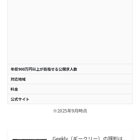
※
年収900万円以上が目指せる公開求人数
4
対応地域
全
料金
完
公式サイト
ht
※2025年9月時点
Geekly（ギークリー）の評判は